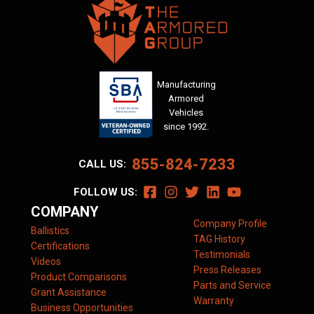
Manufacturing
Armored
Vehicles
since 1992.
855-824-7233
CALL US:
FOLLOW US:
COMPANY
Company Profile
Ballistics
TAG History
Certifications
Testimonials
Videos
Press Releases
Product Comparisons
Parts and Service
Grant Assistance
Warranty
Business Opportunities