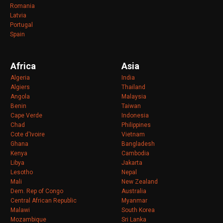
Romania
Latvia
Portugal
Spain
Africa
Asia
Algeria
India
Algiers
Thailand
Angola
Malaysia
Benin
Taiwan
Cape Verde
Indonesia
Chad
Philippines
Cote d'Ivoire
Vietnam
Ghana
Bangladesh
Kenya
Cambodia
Libya
Jakarta
Lesotho
Nepal
Mali
New Zealand
Dem. Rep of Congo
Australia
Central African Republic
Myanmar
Malawi
South Korea
Mozambique
Sri Lanka