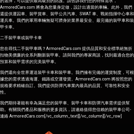
的選擇，可以提供最高級別的防護。請告訴我們您的特殊需求，
ArmoredCars.com 將會為您量身定做，設計出適當的車輛。此外，我們
還提供運囚車、裝甲貨車、裝甲公共汽車、SWAT 車、戰術指揮中心車和
運兵車。我們的軍用車輛無疑可躋身於業界最安全、最完備的裝甲車和裝
甲卡車。
二手裝甲車或裝甲卡車
您在尋找二手裝甲車嗎？ArmoredCars.com 提供品質和安全標準絕無折
扣物美價廉的全系列翻新裝甲車。請與我們的專家商談，找到最適合您的
預算和裝甲需求的完美裝甲車。
我們還向全世界運送裝甲卡車和裝甲車。我們擁有完備的運貨制度，可根
據您的需求透過海運、鐵路或空運發貨。ArmoredCars.com 將按照您的
規格要求精確自訂。我們提供防彈汽車業內最高的品質、可靠性和安全
性。
我們期待著能有幸為滿足您的裝甲車、裝甲卡車和防彈汽車需求提供幫
助。有關我們產品和服務的更多資訊，請連絡值得您信賴的裝甲車公司-
連絡 ArmoredCars.com[/vc_column_text][/vc_column][/vc_row]