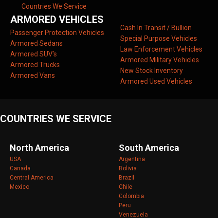
Countries We Service
ARMORED VEHICLES
Cash In Transit / Bullion
Passenger Protection Vehicles
Special Purpose Vehicles
Armored Sedans
Law Enforcement Vehicles
Armored SUV’s
Armored Military Vehicles
Armored Trucks
New Stock Inventory
Armored Vans
Armored Used Vehicles
COUNTRIES WE SERVICE
North America
South America
USA
Argentina
Canada
Bolivia
Central America
Brazil
Mexico
Chile
Colombia
Peru
Venezuela