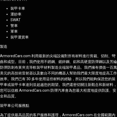
裝甲卡車
運鈔車
SWAT
警車
軍車
裝甲運貨車
製造
ArmoredCars.com 利用最新的尖端設備對所有材料進行剪裁、切削、彎
曲和成型。目前，我們使用不銹鋼、鍍鋅鋼、鋁和高硬度防彈鋼以及芳綸
防彈防刺布黃夾克等軟裝甲材料製造尖端裝甲產品。我們擁有價值一百萬
美元的高技術雷射器以及數台不同的機器人幫助我們最大限度地提高工作
效率。我們已有 30 多年使用這些材料的經驗，所以我們能夠保證您的裝
甲車或裝甲卡車達到並超越您的期望。我們還密切關注新觀念和新材料，
您可以信賴 ArmoredCars.com 防彈汽車會為您最大程度地提供防護、安
全和品質。
裝甲車公司服務點
為了提供最高品質的客戶服務和護理，ArmoredCars.com 在全國範圍內