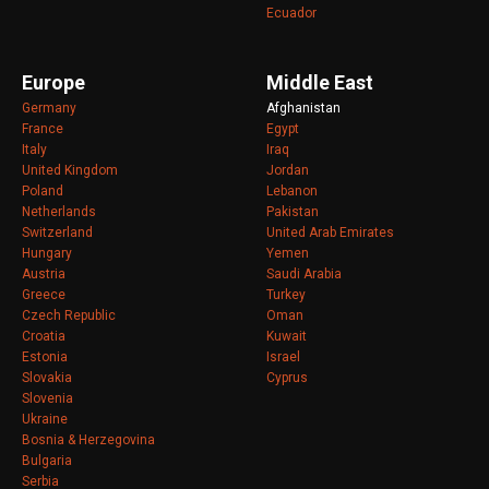
Ecuador
Europe
Middle East
Germany
Afghanistan
France
Egypt
Italy
Iraq
United Kingdom
Jordan
Poland
Lebanon
Netherlands
Pakistan
Switzerland
United Arab Emirates
Hungary
Yemen
Austria
Saudi Arabia
Greece
Turkey
Czech Republic
Oman
Croatia
Kuwait
Estonia
Israel
Slovakia
Cyprus
Slovenia
Ukraine
Bosnia & Herzegovina
Bulgaria
Serbia